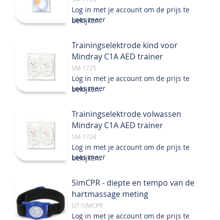
Log in met je account om de prijs te
Lees meer
bekijken.
Trainingselektrode kind voor
Mindray C1A AED trainer
SM-1725
Log in met je account om de prijs te
Lees meer
bekijken.
Trainingselektrode volwassen
Mindray C1A AED trainer
SM-1724
Log in met je account om de prijs te
Lees meer
bekijken.
SimCPR - diepte en tempo van de
hartmassage meting
UT-SIMCPR
Log in met je account om de prijs te