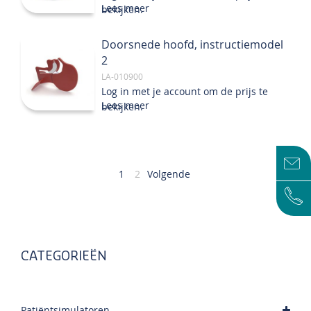
Lees meer
bekijken.
Doorsnede hoofd, instructiemodel
2
LA-010900
Log in met je account om de prijs te
Lees meer
bekijken.
Pagina
U
Pagina
1
2
Volgende
lees
momenteel
pagina
CATEGORIEËN
Patiëntsimulatoren