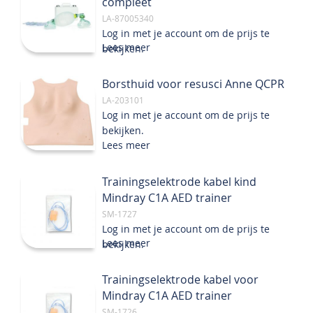
compleet
LA-87005340
Log in met je account om de prijs te
Lees meer
bekijken.
Borsthuid voor resusci Anne QCPR
LA-203101
Log in met je account om de prijs te
bekijken.
Lees meer
Trainingselektrode kabel kind
Mindray C1A AED trainer
SM-1727
Log in met je account om de prijs te
Lees meer
bekijken.
Trainingselektrode kabel voor
Mindray C1A AED trainer
SM-1726