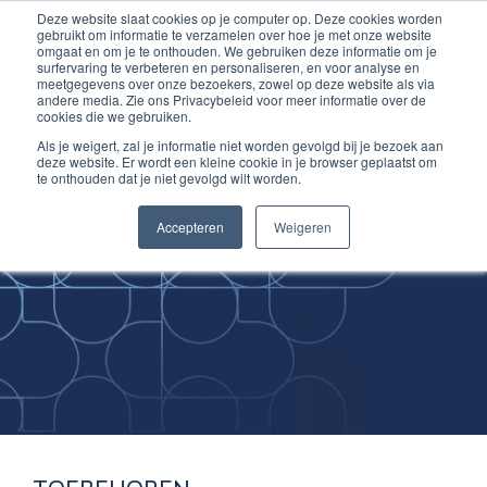
Deze website slaat cookies op je computer op. Deze cookies worden
Ga
Inloggen account
gebruikt om informatie te verzamelen over hoe je met onze website
naar
omgaat en om je te onthouden. We gebruiken deze informatie om je
surfervaring te verbeteren en personaliseren, en voor analyse en
de
meetgegevens over onze bezoekers, zowel op deze website als via
inhoud
andere media. Zie ons Privacybeleid voor meer informatie over de
cookies die we gebruiken.
Als je weigert, zal je informatie niet worden gevolgd bij je bezoek aan
deze website. Er wordt een kleine cookie in je browser geplaatst om
te onthouden dat je niet gevolgd wilt worden.
Improving
Accepteren
Weigeren
Medical Skills