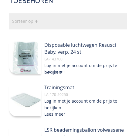
TOEBEHOREN
Van
Sorteer op
hoog
naar
laag
Disposable luchtwegen Resusci
sorteren
Baby, verp. 24 st.
LA-143700
Log in met je account om de prijs te
Lees meer
bekijken.
Trainingsmat
LA-170-50250
Log in met je account om de prijs te
bekijken.
Lees meer
LSR beademingsballon volwassene