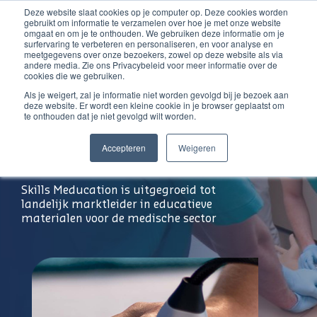
Deze website slaat cookies op je computer op. Deze cookies worden
Ga
Inloggen account
gebruikt om informatie te verzamelen over hoe je met onze website
naar
omgaat en om je te onthouden. We gebruiken deze informatie om je
surfervaring te verbeteren en personaliseren, en voor analyse en
de
meetgegevens over onze bezoekers, zowel op deze website als via
inhoud
andere media. Zie ons Privacybeleid voor meer informatie over de
cookies die we gebruiken.
Als je weigert, zal je informatie niet worden gevolgd bij je bezoek aan
deze website. Er wordt een kleine cookie in je browser geplaatst om
te onthouden dat je niet gevolgd wilt worden.
Improving
Accepteren
Weigeren
Medical Skills
Skills Meducation is uitgegroeid tot
landelijk marktleider in educatieve
materialen voor de medische sector