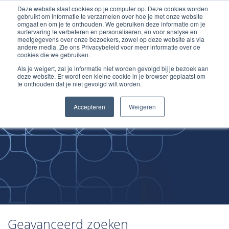
Deze website slaat cookies op je computer op. Deze cookies worden
Ga
Inloggen account
gebruikt om informatie te verzamelen over hoe je met onze website
naar
omgaat en om je te onthouden. We gebruiken deze informatie om je
surfervaring te verbeteren en personaliseren, en voor analyse en
de
meetgegevens over onze bezoekers, zowel op deze website als via
inhoud
andere media. Zie ons Privacybeleid voor meer informatie over de
cookies die we gebruiken.
Als je weigert, zal je informatie niet worden gevolgd bij je bezoek aan
deze website. Er wordt een kleine cookie in je browser geplaatst om
te onthouden dat je niet gevolgd wilt worden.
Improving
Accepteren
Weigeren
Medical Skills
Geavanceerd zoeken