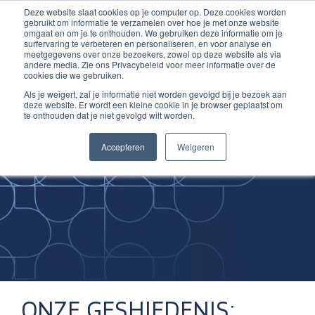
Deze website slaat cookies op je computer op. Deze cookies worden
Ga
Inloggen account
gebruikt om informatie te verzamelen over hoe je met onze website
naar
omgaat en om je te onthouden. We gebruiken deze informatie om je
surfervaring te verbeteren en personaliseren, en voor analyse en
de
meetgegevens over onze bezoekers, zowel op deze website als via
inhoud
andere media. Zie ons Privacybeleid voor meer informatie over de
cookies die we gebruiken.
Als je weigert, zal je informatie niet worden gevolgd bij je bezoek aan
deze website. Er wordt een kleine cookie in je browser geplaatst om
te onthouden dat je niet gevolgd wilt worden.
Improving
Accepteren
Weigeren
Medical Skills
ONZE GESHIEDENIS: