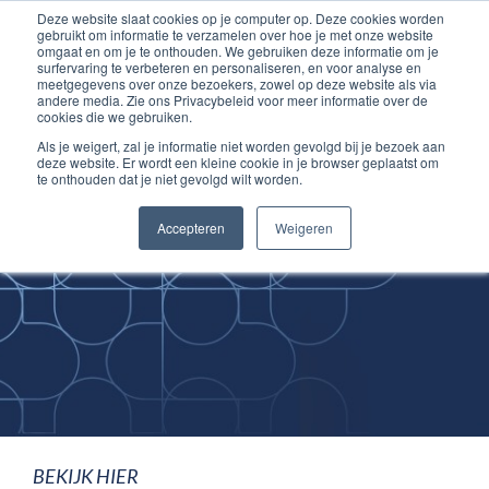
Deze website slaat cookies op je computer op. Deze cookies worden
Ga
Inloggen account
gebruikt om informatie te verzamelen over hoe je met onze website
naar
omgaat en om je te onthouden. We gebruiken deze informatie om je
surfervaring te verbeteren en personaliseren, en voor analyse en
de
meetgegevens over onze bezoekers, zowel op deze website als via
inhoud
andere media. Zie ons Privacybeleid voor meer informatie over de
cookies die we gebruiken.
Als je weigert, zal je informatie niet worden gevolgd bij je bezoek aan
deze website. Er wordt een kleine cookie in je browser geplaatst om
te onthouden dat je niet gevolgd wilt worden.
Improving
Accepteren
Weigeren
Medical Skills
BEKIJK HIER