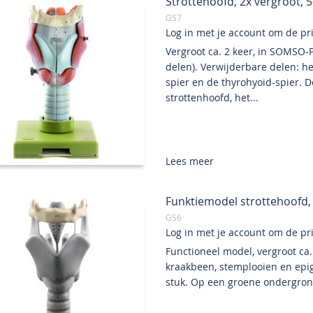
Strottehoofd, 2x vergroot, 5
GS7
Log in met je account om de prij
Vergroot ca. 2 keer, in SOMSO-P
delen). Verwijderbare delen: he
spier en de thyrohyoid-spier. 
strottenhoofd, het...
Lees meer
Funktiemodel strottehoofd, 
GS6
Log in met je account om de prij
Functioneel model, vergroot ca
kraakbeen, stemplooien en epi
stuk. Op een groene ondergrond.