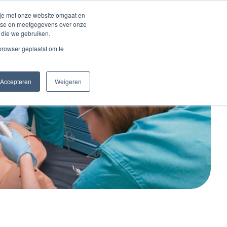
Inloggen account
 je met onze website omgaat en
alyse en meetgegevens over onze
 die we gebruiken.
Contact
 browser geplaatst om te
Accepteren
Weigeren