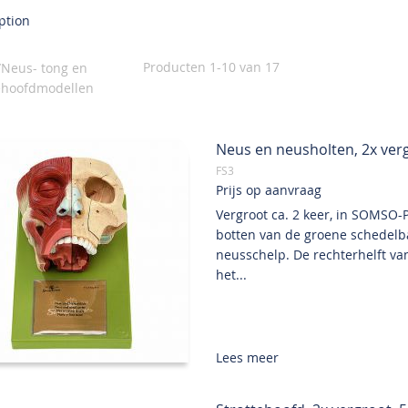
ption
Producten
1
-
10
van
17
Neus- tong en
tehoofdmodellen
Neus en neusholten, 2x verg
FS3
Prijs op aanvraag
Vergroot ca. 2 keer, in SOMSO-P
botten van de groene schedelb
neusschelp. De rechterhelft va
het...
Lees meer