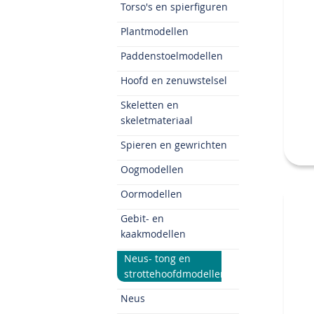
Torso's en spierfiguren
Plantmodellen
Paddenstoelmodellen
Hoofd en zenuwstelsel
Skeletten en
skeletmateriaal
Spieren en gewrichten
Oogmodellen
Oormodellen
Gebit- en
kaakmodellen
Neus- tong en
strottehoofdmodellen
Neus