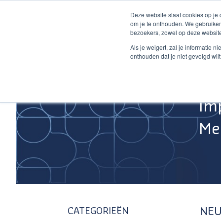
Ga
Deze website slaat cookies op je
naar
om je te onthouden. We gebruiken
de
bezoekers, zowel op deze website
inhoud
Home
Als je weigert, zal je informatie 
onthouden dat je niet gevolgd wil
Im
Med
NEU
CATEGORIEËN