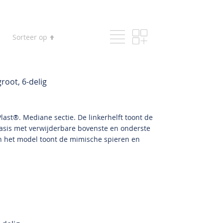
Lijst
Foto-
Tonen
Van
Sorteer op
tabel
als
hoog
naar
laag
sorteren
root, 6-delig
last®. Mediane sectie. De linkerhelft toont de
asis met verwijderbare bovenste en onderste
n het model toont de mimische spieren en