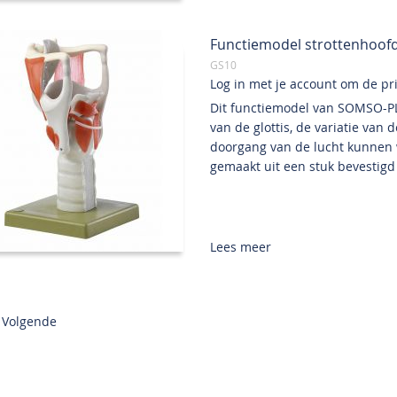
Functiemodel strottenhoofd
GS10
Log in met je account om de prij
Dit functiemodel van SOMSO-PL
van de glottis, de variatie va
doorgang van de lucht kunnen
gemaakt uit een stuk bevestigd 
Lees meer
a
s momenteel pagina
gina
Volgende