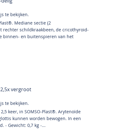
-delig
s te bekijken.
last®. Mediane sectie (2
t rechter schildkraakbeen, de cricothyroid-
De binnen- en buitenspieren van het
2,5x vergroot
s te bekijken.
. 2,5 keer, in SOMSO-Plast®. Arytenoïde
glottis kunnen worden bewogen. In een
 - Gewicht: 0,7 kg -...