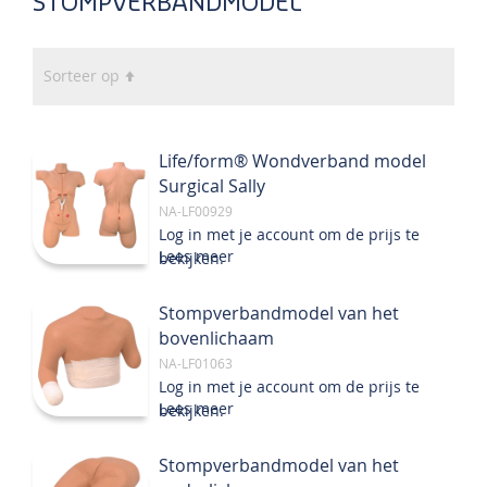
STOMPVERBANDMODEL
Van
Sorteer op
hoog
naar
laag
Life/form® Wondverband model
sorteren
Surgical Sally
NA-LF00929
Log in met je account om de prijs te
Lees meer
bekijken.
Stompverbandmodel van het
bovenlichaam
NA-LF01063
Log in met je account om de prijs te
Lees meer
bekijken.
Stompverbandmodel van het