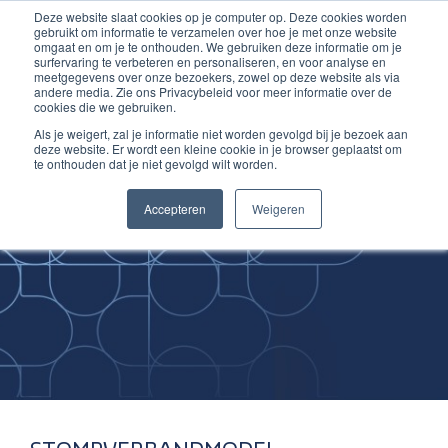
Deze website slaat cookies op je computer op. Deze cookies worden
Ga
Inloggen account
gebruikt om informatie te verzamelen over hoe je met onze website
naar
omgaat en om je te onthouden. We gebruiken deze informatie om je
surfervaring te verbeteren en personaliseren, en voor analyse en
de
meetgegevens over onze bezoekers, zowel op deze website als via
inhoud
andere media. Zie ons Privacybeleid voor meer informatie over de
cookies die we gebruiken.
Als je weigert, zal je informatie niet worden gevolgd bij je bezoek aan
deze website. Er wordt een kleine cookie in je browser geplaatst om
te onthouden dat je niet gevolgd wilt worden.
Improving
Accepteren
Weigeren
Medical Skills