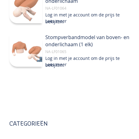
onderlichaam
NA-LF01064
Log in met je account om de prijs te
Lees meer
bekijken.
Stompverbandmodel van boven- en
onderlichaam (1 elk)
NA-LF01065
Log in met je account om de prijs te
Lees meer
bekijken.
CATEGORIEËN