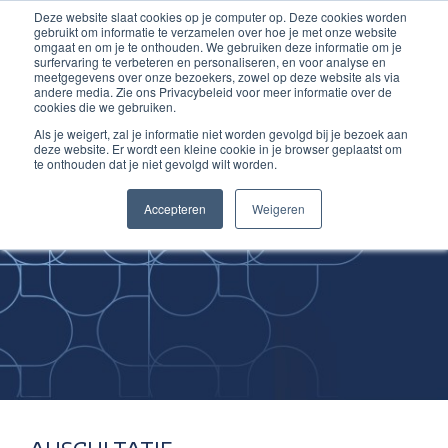
Deze website slaat cookies op je computer op. Deze cookies worden
Ga
Inloggen account
gebruikt om informatie te verzamelen over hoe je met onze website
naar
omgaat en om je te onthouden. We gebruiken deze informatie om je
surfervaring te verbeteren en personaliseren, en voor analyse en
de
meetgegevens over onze bezoekers, zowel op deze website als via
inhoud
andere media. Zie ons Privacybeleid voor meer informatie over de
cookies die we gebruiken.
Als je weigert, zal je informatie niet worden gevolgd bij je bezoek aan
deze website. Er wordt een kleine cookie in je browser geplaatst om
te onthouden dat je niet gevolgd wilt worden.
Improving
Accepteren
Weigeren
Medical Skills