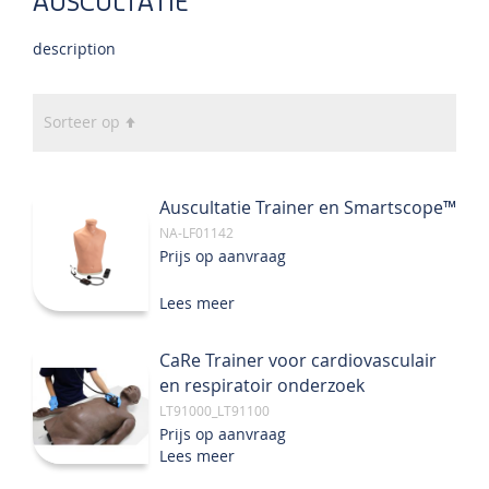
AUSCULTATIE
description
Van
Sorteer op
hoog
naar
laag
Auscultatie Trainer en Smartscope™
sorteren
NA-LF01142
Prijs op aanvraag
Lees meer
CaRe Trainer voor cardiovasculair
en respiratoir onderzoek
LT91000_LT91100
Prijs op aanvraag
Lees meer