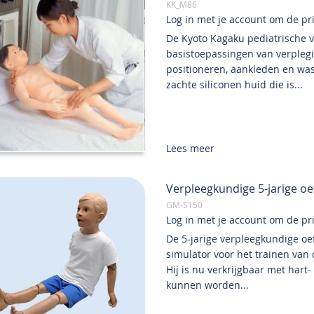
KK_M86
Log in met je account om de prij
De Kyoto Kagaku pediatrische v
basistoepassingen van verplegin
positioneren, aankleden en was
zachte siliconen huid die is...
Lees meer
Verpleegkundige 5-jarige o
GM-S150
Log in met je account om de prij
De 5-jarige verpleegkundige o
simulator voor het trainen van
Hij is nu verkrijgbaar met har
kunnen worden...