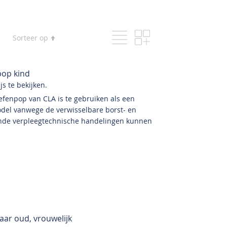
Lijst
Foto-
Tonen
Van
Sorteer op
tabel
als
hoog
naar
laag
pop kind
sorteren
s te bekijken.
fenpop van CLA is te gebruiken als een
odel vanwege de verwisselbare borst- en
de verpleegtechnische handelingen kunnen
aar oud, vrouwelijk