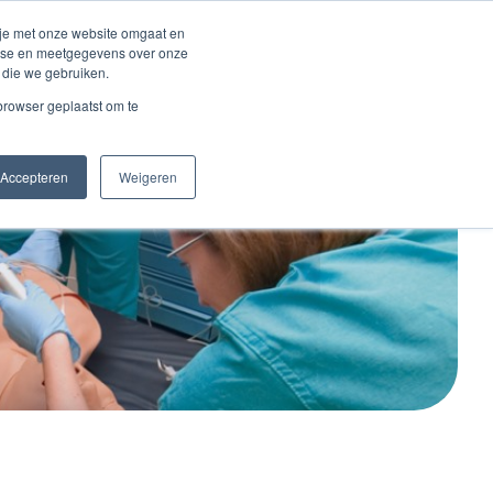
Inloggen account
 je met onze website omgaat en
alyse en meetgegevens over onze
 die we gebruiken.
Contact
 browser geplaatst om te
Accepteren
Weigeren