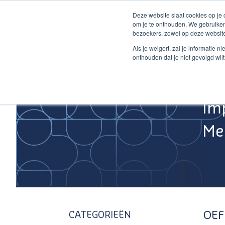
Ga
Deze website slaat cookies op je
naar
om je te onthouden. We gebruiken
de
bezoekers, zowel op deze website
inhoud
Home
Als je weigert, zal je informatie 
onthouden dat je niet gevolgd wil
Im
Med
OEF
CATEGORIEËN