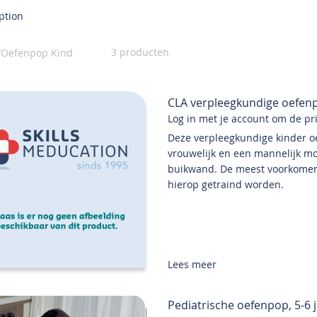
ption
3
producten
Oefenpop Kind
CLA verpleegkundige oefen
Log in met je account om de prij
Deze verpleegkundige kinder oe
vrouwelijk en een mannelijk m
buikwand. De meest voorkomen
hierop getraind worden.
Lees meer
Pediatrische oefenpop, 5-6 j