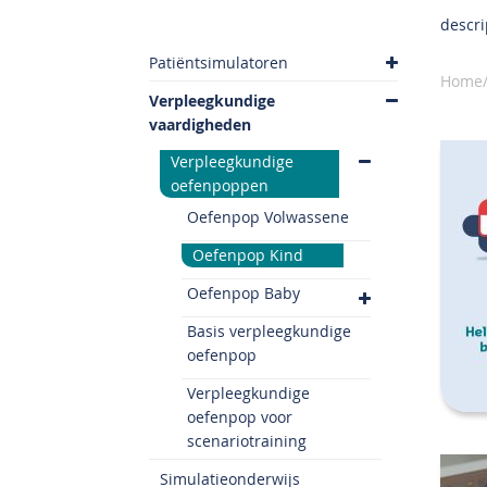
descri
Patiëntsimulatoren
Home/
Verpleegkundige
vaardigheden
Verpleegkundige
oefenpoppen
Oefenpop Volwassene
Oefenpop Kind
Oefenpop Baby
Basis verpleegkundige
oefenpop
Verpleegkundige
oefenpop voor
scenariotraining
Simulatieonderwijs