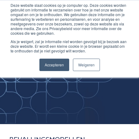
Deze website slaat cookies op je computer op. Deze cookies worden
Ga
Inloggen account
gebruikt om informatie te verzamelen over hoe je met onze website
naar
omgaat en om je te onthouden. We gebruiken deze informatie om je
surfervaring te verbeteren en personaliseren, en voor analyse en
de
meetgegevens over onze bezoekers, zowel op deze website als via
inhoud
andere media. Zie ons Privacybeleid voor meer informatie over de
cookies die we gebruiken.
Als je weigert, zal je informatie niet worden gevolgd bij je bezoek aan
deze website. Er wordt een kleine cookie in je browser geplaatst om
te onthouden dat je niet gevolgd wilt worden.
Improving
Accepteren
Weigeren
Medical Skills