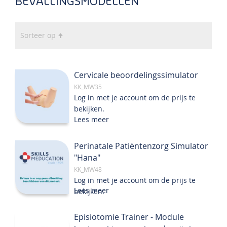
BEVALLINGSMODELLEN
Van
Sorteer op
hoog
naar
laag
Cervicale beoordelingssimulator
sorteren
KK_MW35
Log in met je account om de prijs te
bekijken.
Lees meer
Perinatale Patiëntenzorg Simulator
"Hana"
KK_MW48
Log in met je account om de prijs te
Lees meer
bekijken.
Episiotomie Trainer - Module