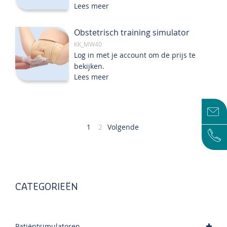
Lees meer
Obstetrisch training simulator
KK_MW40
Log in met je account om de prijs te
bekijken.
Lees meer
Pagina
U
Pagina
1
2
Volgende
lees
momenteel
pagina
CATEGORIEËN
Patiëntsimulatoren