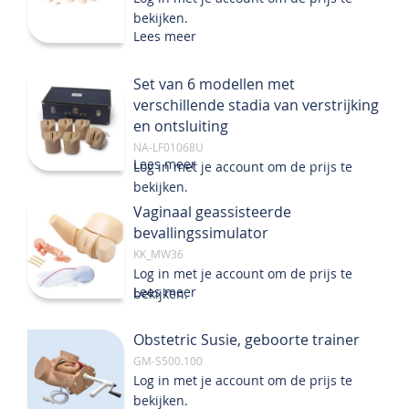
bekijken.
Lees meer
Set van 6 modellen met
verschillende stadia van verstrijking
en ontsluiting
NA-LF01068U
Lees meer
Log in met je account om de prijs te
bekijken.
Vaginaal geassisteerde
bevallingssimulator
KK_MW36
Log in met je account om de prijs te
Lees meer
bekijken.
Obstetric Susie, geboorte trainer
GM-S500.100
Log in met je account om de prijs te
bekijken.