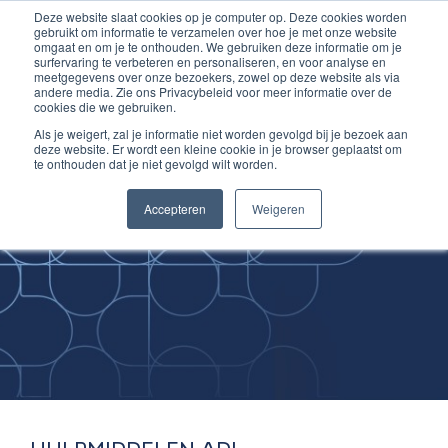
Deze website slaat cookies op je computer op. Deze cookies worden
Ga
Inloggen account
gebruikt om informatie te verzamelen over hoe je met onze website
naar
omgaat en om je te onthouden. We gebruiken deze informatie om je
surfervaring te verbeteren en personaliseren, en voor analyse en
de
meetgegevens over onze bezoekers, zowel op deze website als via
inhoud
andere media. Zie ons Privacybeleid voor meer informatie over de
cookies die we gebruiken.
Als je weigert, zal je informatie niet worden gevolgd bij je bezoek aan
deze website. Er wordt een kleine cookie in je browser geplaatst om
te onthouden dat je niet gevolgd wilt worden.
Improving
Accepteren
Weigeren
Medical Skills