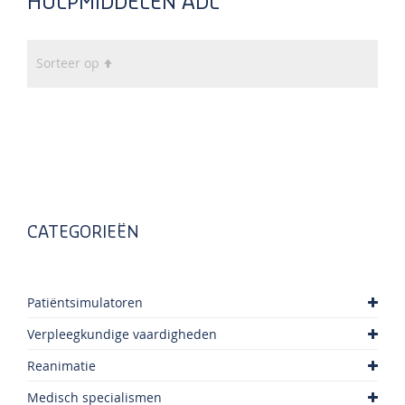
HULPMIDDELEN ADL
Van
Sorteer op
hoog
naar
laag
sorteren
CATEGORIEËN
Patiëntsimulatoren
Verpleegkundige vaardigheden
Reanimatie
Medisch specialismen