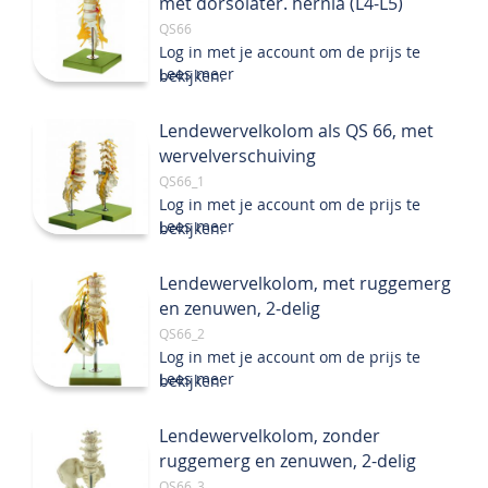
met dorsolater. hernia (L4-L5)
QS66
Log in met je account om de prijs te
Lees meer
bekijken.
Lendewervelkolom als QS 66, met
wervelverschuiving
QS66_1
Log in met je account om de prijs te
Lees meer
bekijken.
Lendewervelkolom, met ruggemerg
en zenuwen, 2-delig
QS66_2
Log in met je account om de prijs te
Lees meer
bekijken.
Lendewervelkolom, zonder
ruggemerg en zenuwen, 2-delig
QS66_3