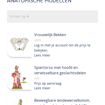
ANATOMISCHE MODELLEN
Van
Sorteer op
hoog
naar
laag
Vrouwelijk Bekken
sorteren
AR35
Log in met je account om de prijs te
bekijken.
Lees meer
Spiertorso met hoofd en
verwisselbare geslachtsdelen
AS6
Prijs op aanvraag
Lees meer
Beweegbare lendewervelkolom,