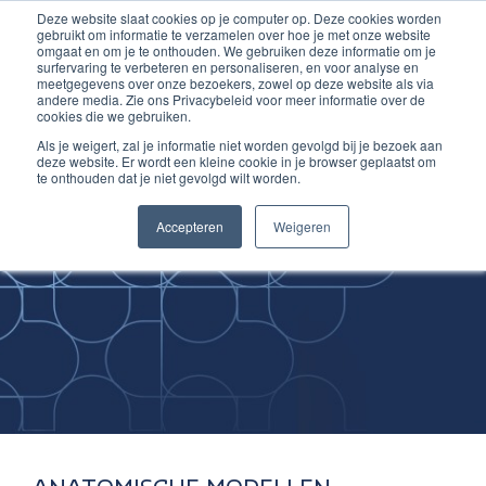
Deze website slaat cookies op je computer op. Deze cookies worden
Ga
Inloggen account
gebruikt om informatie te verzamelen over hoe je met onze website
naar
omgaat en om je te onthouden. We gebruiken deze informatie om je
surfervaring te verbeteren en personaliseren, en voor analyse en
de
meetgegevens over onze bezoekers, zowel op deze website als via
inhoud
andere media. Zie ons Privacybeleid voor meer informatie over de
cookies die we gebruiken.
Als je weigert, zal je informatie niet worden gevolgd bij je bezoek aan
deze website. Er wordt een kleine cookie in je browser geplaatst om
te onthouden dat je niet gevolgd wilt worden.
Improving
Accepteren
Weigeren
Medical Skills