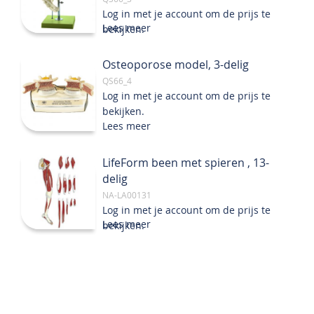
Log in met je account om de prijs te
Lees meer
bekijken.
Osteoporose model, 3-delig
QS66_4
Log in met je account om de prijs te
bekijken.
Lees meer
LifeForm been met spieren , 13-
delig
NA-LA00131
Log in met je account om de prijs te
Lees meer
bekijken.