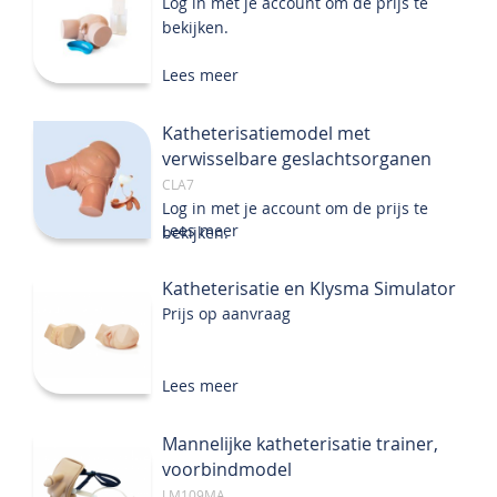
Log in met je account om de prijs te
bekijken.
Lees meer
Katheterisatiemodel met
verwisselbare geslachtsorganen
CLA7
Log in met je account om de prijs te
Lees meer
bekijken.
Katheterisatie en Klysma Simulator
Prijs op aanvraag
Lees meer
Mannelijke katheterisatie trainer,
voorbindmodel
LM109MA