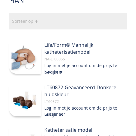
MAN
Van
Sorteer op
hoog
naar
laag
Life/Form® Mannelijk
sorteren
katheterisatiemodel
NA-LF00855
Log in met je account om de prijs te
Lees meer
bekijken.
LT60872-Geavanceerd-Donkere
huidskleur
LT60872
Log in met je account om de prijs te
Lees meer
bekijken.
Katheterisatie model