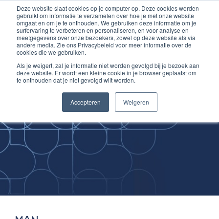
Deze website slaat cookies op je computer op. Deze cookies worden
Ga
Inloggen account
gebruikt om informatie te verzamelen over hoe je met onze website
naar
omgaat en om je te onthouden. We gebruiken deze informatie om je
surfervaring te verbeteren en personaliseren, en voor analyse en
de
meetgegevens over onze bezoekers, zowel op deze website als via
inhoud
andere media. Zie ons Privacybeleid voor meer informatie over de
cookies die we gebruiken.
Als je weigert, zal je informatie niet worden gevolgd bij je bezoek aan
deze website. Er wordt een kleine cookie in je browser geplaatst om
te onthouden dat je niet gevolgd wilt worden.
Improving
Accepteren
Weigeren
Medical Skills