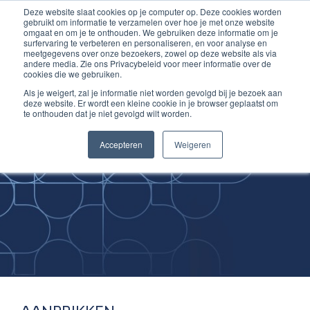
Deze website slaat cookies op je computer op. Deze cookies worden
Ga
Inloggen account
gebruikt om informatie te verzamelen over hoe je met onze website
naar
omgaat en om je te onthouden. We gebruiken deze informatie om je
surfervaring te verbeteren en personaliseren, en voor analyse en
de
meetgegevens over onze bezoekers, zowel op deze website als via
inhoud
andere media. Zie ons Privacybeleid voor meer informatie over de
cookies die we gebruiken.
Als je weigert, zal je informatie niet worden gevolgd bij je bezoek aan
deze website. Er wordt een kleine cookie in je browser geplaatst om
te onthouden dat je niet gevolgd wilt worden.
Improving
Accepteren
Weigeren
Medical Skills