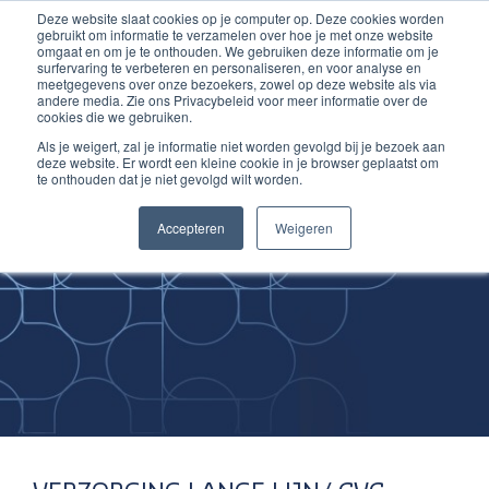
Deze website slaat cookies op je computer op. Deze cookies worden
Ga
Inloggen account
gebruikt om informatie te verzamelen over hoe je met onze website
naar
omgaat en om je te onthouden. We gebruiken deze informatie om je
surfervaring te verbeteren en personaliseren, en voor analyse en
de
meetgegevens over onze bezoekers, zowel op deze website als via
inhoud
andere media. Zie ons Privacybeleid voor meer informatie over de
cookies die we gebruiken.
Als je weigert, zal je informatie niet worden gevolgd bij je bezoek aan
deze website. Er wordt een kleine cookie in je browser geplaatst om
te onthouden dat je niet gevolgd wilt worden.
Improving
Accepteren
Weigeren
Medical Skills