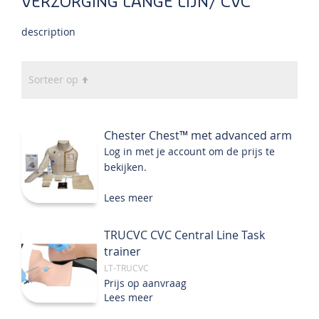
VERZORGING LANGE LIJN/ CVC
description
Van
Sorteer op
hoog
naar
laag
Chester Chest™ met advanced arm
sorteren
Log in met je account om de prijs te
bekijken.
Lees meer
TRUCVC CVC Central Line Task
trainer
LT-TRUCVC
Prijs op aanvraag
Lees meer