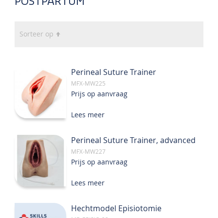
POSTPARTUM
Van
Sorteer op
hoog
naar
laag
Perineal Suture Trainer
sorteren
MFX-MW225
Prijs op aanvraag
Lees meer
Perineal Suture Trainer, advanced
MFX-MW227
Prijs op aanvraag
Lees meer
Hechtmodel Episiotomie