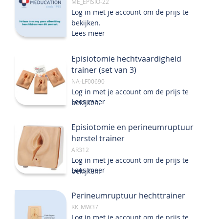
ME_EPISIO-22
Log in met je account om de prijs te
bekijken.
Lees meer
Episiotomie hechtvaardigheid
trainer (set van 3)
NA-LF00690
Log in met je account om de prijs te
Lees meer
bekijken.
Episiotomie en perineumruptuur
herstel trainer
AR312
Log in met je account om de prijs te
Lees meer
bekijken.
Perineumruptuur hechttrainer
KK_MW37
Log in met je account om de prijs te