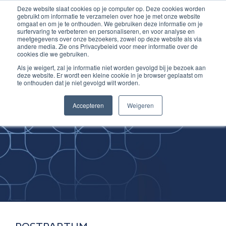
Deze website slaat cookies op je computer op. Deze cookies worden
Ga
Inloggen account
gebruikt om informatie te verzamelen over hoe je met onze website
naar
omgaat en om je te onthouden. We gebruiken deze informatie om je
surfervaring te verbeteren en personaliseren, en voor analyse en
de
meetgegevens over onze bezoekers, zowel op deze website als via
inhoud
andere media. Zie ons Privacybeleid voor meer informatie over de
cookies die we gebruiken.
Als je weigert, zal je informatie niet worden gevolgd bij je bezoek aan
deze website. Er wordt een kleine cookie in je browser geplaatst om
te onthouden dat je niet gevolgd wilt worden.
Improving
Accepteren
Weigeren
Medical Skills