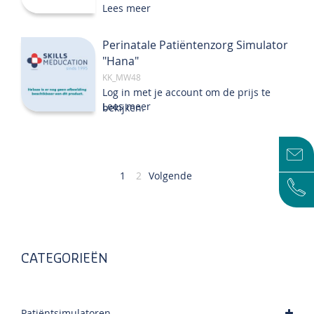
Lees meer
Perinatale Patiëntenzorg Simulator
"Hana"
KK_MW48
Log in met je account om de prijs te
Lees meer
bekijken.
Pagina
U
Pagina
1
2
Volgende
lees
momenteel
pagina
CATEGORIEËN
Patiëntsimulatoren