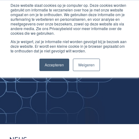
Deze website slaat cookies op je computer op. Deze cookies worden
Ga
Inloggen account
gebruikt om informatie te verzamelen over hoe je met onze website
naar
omgaat en om je te onthouden. We gebruiken deze informatie om je
surfervaring te verbeteren en personaliseren, en voor analyse en
de
meetgegevens over onze bezoekers, zowel op deze website als via
inhoud
andere media. Zie ons Privacybeleid voor meer informatie over de
cookies die we gebruiken.
Als je weigert, zal je informatie niet worden gevolgd bij je bezoek aan
deze website. Er wordt een kleine cookie in je browser geplaatst om
te onthouden dat je niet gevolgd wilt worden.
Improving
Accepteren
Weigeren
Medical Skills