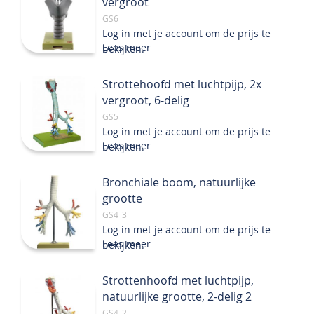
vergroot
GS6
Log in met je account om de prijs te
Lees meer
bekijken.
Strottehoofd met luchtpijp, 2x
vergroot, 6-delig
GS5
Log in met je account om de prijs te
Lees meer
bekijken.
Bronchiale boom, natuurlijke
grootte
GS4_3
Log in met je account om de prijs te
Lees meer
bekijken.
Strottenhoofd met luchtpijp,
natuurlijke grootte, 2-delig 2
GS4_2