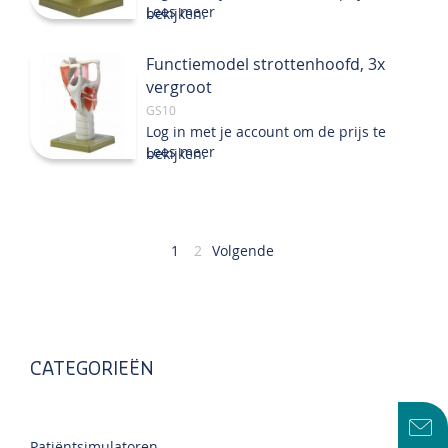
Lees meer
bekijken.
Functiemodel strottenhoofd, 3x
vergroot
GS10
Log in met je account om de prijs te
Lees meer
bekijken.
Pagina
U
Pagina
1
2
Volgende
lees
momenteel
pagina
CATEGORIEËN
Patiëntsimulatoren