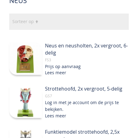
NEUS
Van
Sorteer op
hoog
naar
laag
Neus en neusholten, 2x vergroot, 6-
sorteren
delig
FS3
Prijs op aanvraag
Lees meer
Strottehoofd, 2x vergroot, 5-delig
GS7
Log in met je account om de prijs te
bekijken.
Lees meer
Funktiemodel strottehoofd, 2,5x