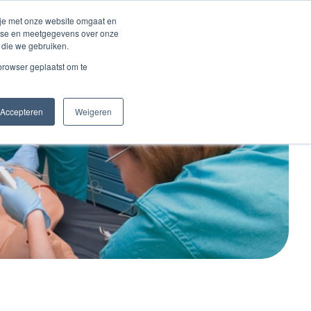
Inloggen account
 je met onze website omgaat en
alyse en meetgegevens over onze
 die we gebruiken.
Contact
 browser geplaatst om te
Accepteren
Weigeren