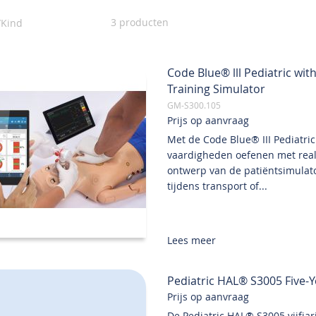
3
producten
Kind
Code Blue® lll Pediatric wi
Training Simulator
GM-S300.105
Prijs op aanvraag
Met de Code Blue® III Pediatr
vaardigheden oefenen met reali
ontwerp van de patiëntsimulato
tijdens transport of...
Lees meer
Pediatric HAL® S3005 Five-Y
Prijs op aanvraag
De Pediatric HAL® S3005 vijfjar