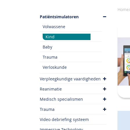
Home/
Patiëntsimulatoren
Volwassene
Kind
Baby
Trauma
Verloskunde
Verpleegkundige vaardigheden
Reanimatie
Medisch specialismen
Trauma
Video debriefing systeem
Immersive Technology