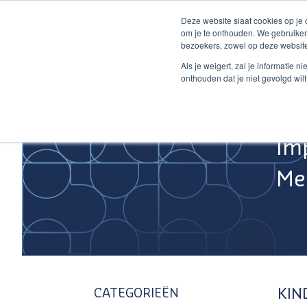
Ga
Deze website slaat cookies op je
naar
om je te onthouden. We gebruiken
de
bezoekers, zowel op deze website
inhoud
Home
Als je weigert, zal je informatie 
onthouden dat je niet gevolgd wil
Im
Med
KIN
CATEGORIEËN