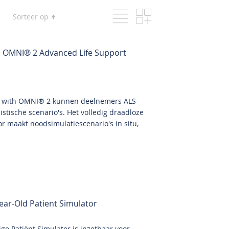
Lijst
Foto-
Tonen
Van
Sorteer op
tabel
als
hoog
naar
laag
th OMNI® 2 Advanced Life Support
sorteren
ic with OMNI® 2 kunnen deelnemers ALS-
stische scenario's. Het volledig draadloze
r maakt noodsimulatiescenario's in situ,
ear-Old Patient Simulator
ige Patiënt Simulator is inzetbaar voor