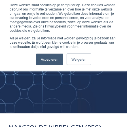
Deze website slaat cookies op je computer op. Deze cookies worden
Ga
Inloggen account
gebruikt om informatie te verzamelen over hoe je met onze website
naar
omgaat en om je te onthouden. We gebruiken deze informatie om je
surfervaring te verbeteren en personaliseren, en voor analyse en
de
meetgegevens over onze bezoekers, zowel op deze website als via
inhoud
andere media. Zie ons Privacybeleid voor meer informatie over de
cookies die we gebruiken.
Als je weigert, zal je informatie niet worden gevolgd bij je bezoek aan
deze website. Er wordt een kleine cookie in je browser geplaatst om
te onthouden dat je niet gevolgd wilt worden.
Improving
Accepteren
Weigeren
Medical Skills