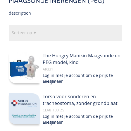
MAAGSONDE INBRENGEN (PEG)
description
Van
Sorteer op
hoog
naar
laag
The Hungry Manikin Maagsonde en
sorteren
PEG model, kind
AR331
Log in met je account om de prijs te
Lees meer
bekijken.
Torso voor sonderen en
tracheostoma, zonder grondplaat
CLA8_100_ZS
Log in met je account om de prijs te
Lees meer
bekijken.