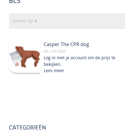
BLS
Van
Sorteer op
hoog
naar
laag
Casper The CPR dog
sorteren
NA-100-5000
Log in met je account om de prijs te
bekijken.
Lees meer
CATEGORIEËN