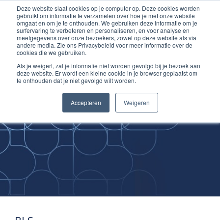
Deze website slaat cookies op je computer op. Deze cookies worden
Ga
Inloggen account
gebruikt om informatie te verzamelen over hoe je met onze website
naar
omgaat en om je te onthouden. We gebruiken deze informatie om je
surfervaring te verbeteren en personaliseren, en voor analyse en
de
meetgegevens over onze bezoekers, zowel op deze website als via
inhoud
andere media. Zie ons Privacybeleid voor meer informatie over de
cookies die we gebruiken.
Als je weigert, zal je informatie niet worden gevolgd bij je bezoek aan
deze website. Er wordt een kleine cookie in je browser geplaatst om
te onthouden dat je niet gevolgd wilt worden.
Improving
Accepteren
Weigeren
Medical Skills