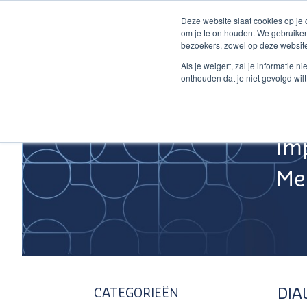
Ga
Deze website slaat cookies op je
naar
om je te onthouden. We gebruiken
de
bezoekers, zowel op deze website
inhoud
Home
Als je weigert, zal je informatie 
onthouden dat je niet gevolgd wil
Im
Med
DIA
CATEGORIEËN