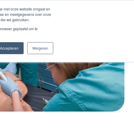
Inloggen account
 je met onze website omgaat en
alyse en meetgegevens over onze
 die we gebruiken.
Contact
 browser geplaatst om te
Accepteren
Weigeren