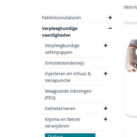
descri
Patiëntsimulatoren
Home/
Verpleegkundige
vaardigheden
Verpleegkundige
oefenpoppen
Simulatieonderwijs
Injecteren en Infuus &
Venapunctie
Maagsonde inbrengen
(PEG)
Katheteriseren
Klysma en faeces
verwijderen
Dialyse