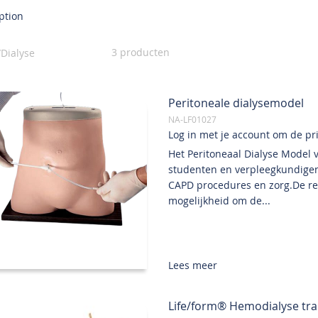
ption
3
producten
Dialyse
Peritoneale dialysemodel
NA-LF01027
Log in met je account om de prij
Het Peritoneaal Dialyse Model 
studenten en verpleegkundigen
CAPD procedures en zorg.De rea
mogelijkheid om de...
Lees meer
Life/form® Hemodialyse tra