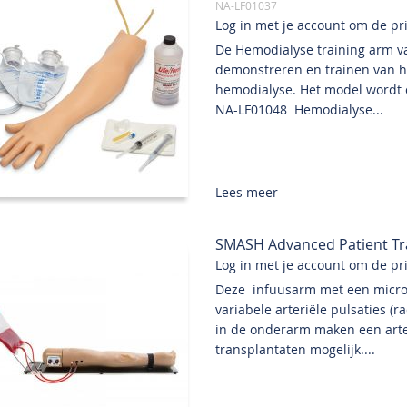
NA-LF01037
Log in met je account om de prij
De Hemodialyse training arm va
demonstreren en trainen van h
hemodialyse. Het model wordt c
NA-LF01048 Hemodialyse...
Lees meer
SMASH Advanced Patient Tra
Log in met je account om de prij
Deze infuusarm met een micro
variabele arteriële pulsaties (r
in de onderarm maken een arter
transplantaten mogelijk....