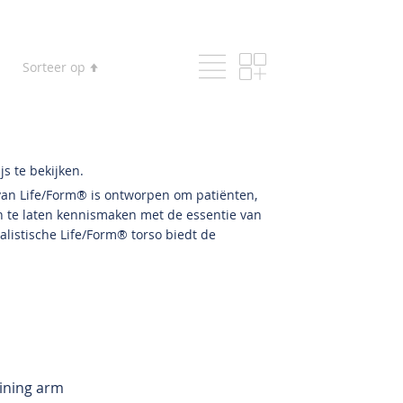
Lijst
Foto-
Tonen
Van
Sorteer op
tabel
als
hoog
naar
laag
sorteren
s te bekijken.
van Life/Form® is ontworpen om patiënten,
 te laten kennismaken met de essentie van
listische Life/Form® torso biedt de
ining arm