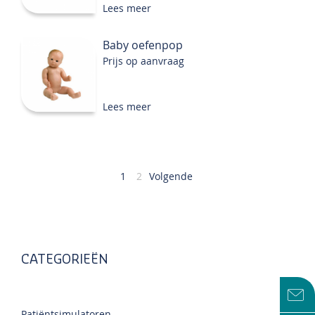
Lees meer
Baby oefenpop
Prijs op aanvraag
Lees meer
Pagina
U
Pagina
1
2
Volgende
lees
momenteel
pagina
CATEGORIEËN
Patiëntsimulatoren