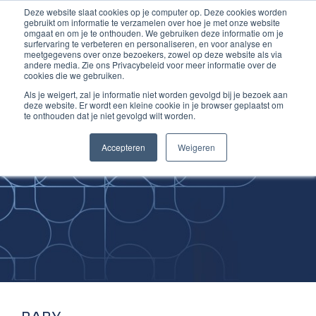
Deze website slaat cookies op je computer op. Deze cookies worden
Ga
Inloggen account
gebruikt om informatie te verzamelen over hoe je met onze website
naar
omgaat en om je te onthouden. We gebruiken deze informatie om je
surfervaring te verbeteren en personaliseren, en voor analyse en
de
meetgegevens over onze bezoekers, zowel op deze website als via
inhoud
andere media. Zie ons Privacybeleid voor meer informatie over de
cookies die we gebruiken.
Als je weigert, zal je informatie niet worden gevolgd bij je bezoek aan
deze website. Er wordt een kleine cookie in je browser geplaatst om
te onthouden dat je niet gevolgd wilt worden.
Improving
Accepteren
Weigeren
Medical Skills