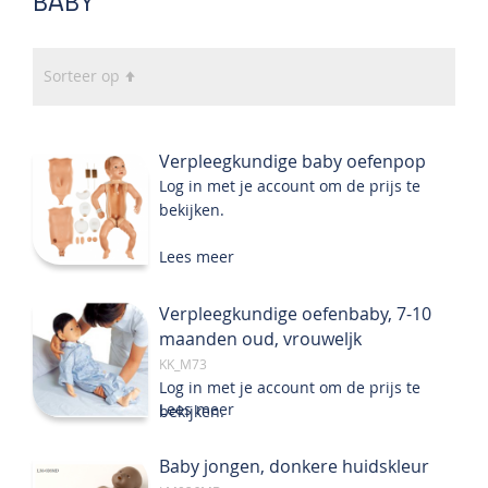
BABY
Van
Sorteer op
hoog
naar
laag
Verpleegkundige baby oefenpop
sorteren
Log in met je account om de prijs te
bekijken.
Lees meer
Verpleegkundige oefenbaby, 7-10
maanden oud, vrouweljk
KK_M73
Log in met je account om de prijs te
Lees meer
bekijken.
Baby jongen, donkere huidskleur