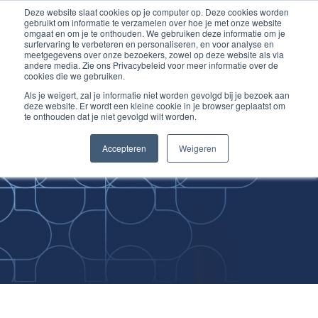
Deze website slaat cookies op je computer op. Deze cookies worden
Ga
Inloggen account
gebruikt om informatie te verzamelen over hoe je met onze website
naar
omgaat en om je te onthouden. We gebruiken deze informatie om je
surfervaring te verbeteren en personaliseren, en voor analyse en
de
meetgegevens over onze bezoekers, zowel op deze website als via
inhoud
andere media. Zie ons Privacybeleid voor meer informatie over de
cookies die we gebruiken.
Als je weigert, zal je informatie niet worden gevolgd bij je bezoek aan
deze website. Er wordt een kleine cookie in je browser geplaatst om
te onthouden dat je niet gevolgd wilt worden.
Improving
Accepteren
Weigeren
Medical Skills