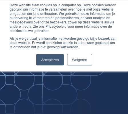
Deze website slaat cookies op je computer op. Deze cookies worden
Ga
Inloggen account
gebruikt om informatie te verzamelen over hoe je met onze website
naar
omgaat en om je te onthouden. We gebruiken deze informatie om je
surfervaring te verbeteren en personaliseren, en voor analyse en
de
meetgegevens over onze bezoekers, zowel op deze website als via
inhoud
andere media. Zie ons Privacybeleid voor meer informatie over de
cookies die we gebruiken.
Als je weigert, zal je informatie niet worden gevolgd bij je bezoek aan
deze website. Er wordt een kleine cookie in je browser geplaatst om
te onthouden dat je niet gevolgd wilt worden.
Improving
Accepteren
Weigeren
Medical Skills