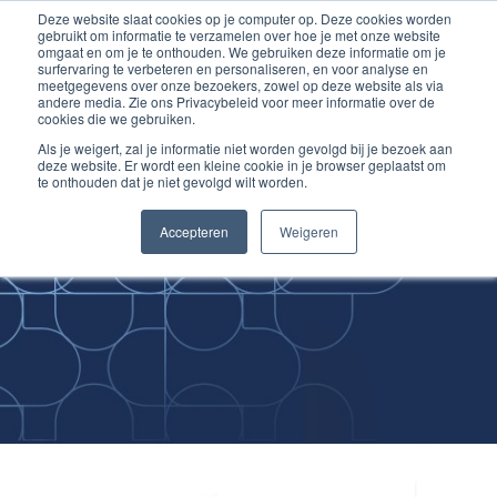
Deze website slaat cookies op je computer op. Deze cookies worden
Ga
Inloggen account
gebruikt om informatie te verzamelen over hoe je met onze website
naar
omgaat en om je te onthouden. We gebruiken deze informatie om je
surfervaring te verbeteren en personaliseren, en voor analyse en
de
meetgegevens over onze bezoekers, zowel op deze website als via
inhoud
andere media. Zie ons Privacybeleid voor meer informatie over de
cookies die we gebruiken.
Als je weigert, zal je informatie niet worden gevolgd bij je bezoek aan
deze website. Er wordt een kleine cookie in je browser geplaatst om
te onthouden dat je niet gevolgd wilt worden.
Improving
Accepteren
Weigeren
Medical Skills