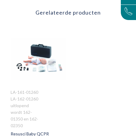
Gerelateerde producten
LA-161-01260
LA-162-01260
VOEG
uitlopend
TOE
wordt 162-
AAN
01350 en 162-
VERLANGLIJST
02350
Resusci Baby QCPR