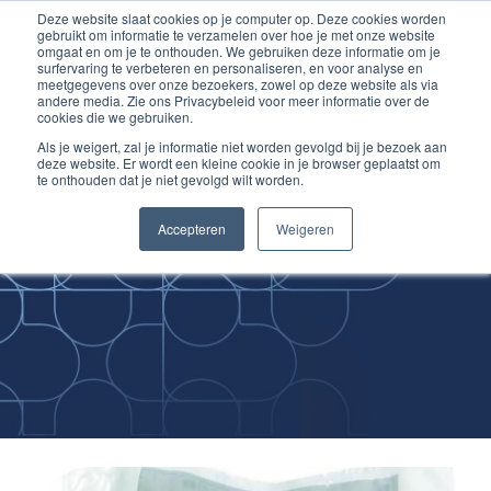
Deze website slaat cookies op je computer op. Deze cookies worden
Ga
Inloggen account
gebruikt om informatie te verzamelen over hoe je met onze website
naar
omgaat en om je te onthouden. We gebruiken deze informatie om je
surfervaring te verbeteren en personaliseren, en voor analyse en
de
meetgegevens over onze bezoekers, zowel op deze website als via
inhoud
andere media. Zie ons Privacybeleid voor meer informatie over de
cookies die we gebruiken.
Als je weigert, zal je informatie niet worden gevolgd bij je bezoek aan
deze website. Er wordt een kleine cookie in je browser geplaatst om
te onthouden dat je niet gevolgd wilt worden.
Improving
Accepteren
Weigeren
Medical Skills