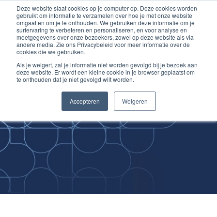
Deze website slaat cookies op je computer op. Deze cookies worden
Ga
Inloggen account
gebruikt om informatie te verzamelen over hoe je met onze website
naar
omgaat en om je te onthouden. We gebruiken deze informatie om je
surfervaring te verbeteren en personaliseren, en voor analyse en
de
meetgegevens over onze bezoekers, zowel op deze website als via
inhoud
andere media. Zie ons Privacybeleid voor meer informatie over de
cookies die we gebruiken.
Als je weigert, zal je informatie niet worden gevolgd bij je bezoek aan
deze website. Er wordt een kleine cookie in je browser geplaatst om
te onthouden dat je niet gevolgd wilt worden.
Improving
Accepteren
Weigeren
Medical Skills