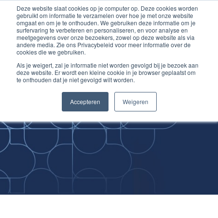
Deze website slaat cookies op je computer op. Deze cookies worden
Ga
Inloggen account
gebruikt om informatie te verzamelen over hoe je met onze website
naar
omgaat en om je te onthouden. We gebruiken deze informatie om je
surfervaring te verbeteren en personaliseren, en voor analyse en
de
meetgegevens over onze bezoekers, zowel op deze website als via
inhoud
andere media. Zie ons Privacybeleid voor meer informatie over de
cookies die we gebruiken.
Als je weigert, zal je informatie niet worden gevolgd bij je bezoek aan
deze website. Er wordt een kleine cookie in je browser geplaatst om
te onthouden dat je niet gevolgd wilt worden.
Improving
Accepteren
Weigeren
Medical Skills