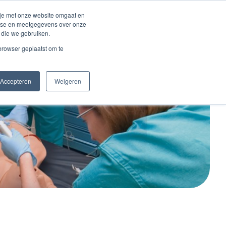
Inloggen account
 je met onze website omgaat en
alyse en meetgegevens over onze
 die we gebruiken.
Contact
 browser geplaatst om te
Accepteren
Weigeren