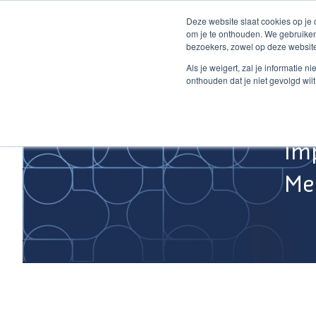
Ga
Deze website slaat cookies op je
naar
om je te onthouden. We gebruiken
de
bezoekers, zowel op deze website
inhoud
Home
Als je weigert, zal je informatie 
onthouden dat je niet gevolgd wil
Im
Med