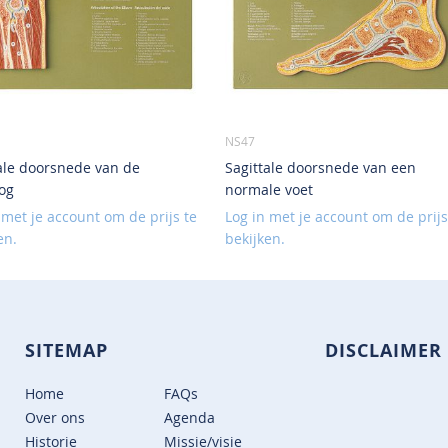
NS47
ale doorsnede van de
Sagittale doorsnede van een
og
normale voet
 met je account om de prijs te
Log in met je account om de prijs
en.
bekijken.
SITEMAP
DISCLAIMER
Home
FAQs
Over ons
Agenda
Historie
Missie/visie