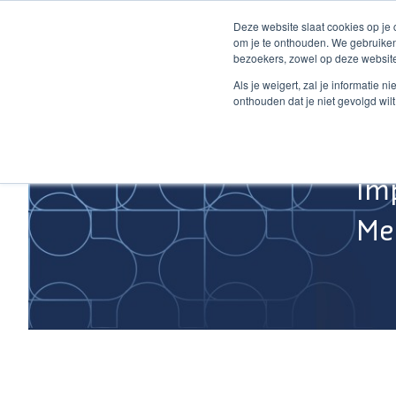
Ga
Deze website slaat cookies op je
naar
om je te onthouden. We gebruiken
de
bezoekers, zowel op deze website
inhoud
Home
Als je weigert, zal je informatie 
onthouden dat je niet gevolgd wil
Im
Med