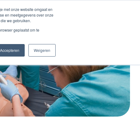
Inloggen account
 je met onze website omgaat en
alyse en meetgegevens over onze
 die we gebruiken.
Contact
 browser geplaatst om te
Accepteren
Weigeren