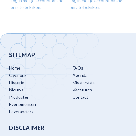
Log in met je account om de
Log in met je account om de
Log
prijs te bekijken.
prijs te bekijken.
prij
SITEMAP
Home
FAQs
Over ons
Agenda
Historie
Missie/visie
Nieuws
Vacatures
Producten
Contact
Evenementen
Leveranciers
DISCLAIMER