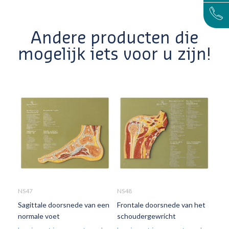
Andere producten die
mogelijk iets voor u zijn!
NS47
NS48
NS5
Sagittale doorsnede van een
Frontale doorsnede van het
Fun
normale voet
schoudergewricht
kni