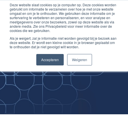
Deze website slaat cookies op je computer op. Deze cookies worden
Ga
Inloggen account
gebruikt om informatie te verzamelen over hoe je met onze website
naar
omgaat en om je te onthouden. We gebruiken deze informatie om je
surfervaring te verbeteren en personaliseren, en voor analyse en
de
meetgegevens over onze bezoekers, zowel op deze website als via
inhoud
andere media. Zie ons Privacybeleid voor meer informatie over de
cookies die we gebruiken.
Als je weigert, zal je informatie niet worden gevolgd bij je bezoek aan
deze website. Er wordt een kleine cookie in je browser geplaatst om
te onthouden dat je niet gevolgd wilt worden.
Improving
Accepteren
Weigeren
Medical Skills