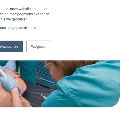
Inloggen account
 je met onze website omgaat en
alyse en meetgegevens over onze
 die we gebruiken.
Contact
 browser geplaatst om te
Accepteren
Weigeren