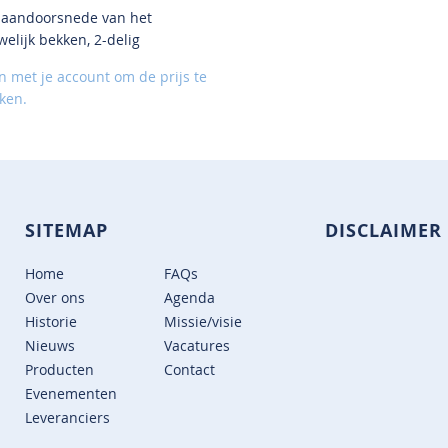
aandoorsnede van het
VOEG
welijk bekken, 2-delig
TOE
AAN
in met je account om de prijs te
VERLANGLIJST
jken.
SITEMAP
DISCLAIMER
Home
FAQs
Over ons
Agenda
Historie
Missie/visie
Nieuws
Vacatures
Producten
Contact
Evenementen
Leveranciers