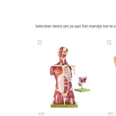
Selecteer items om ze aan het mandje toe te 
In
I
Winkelwagen
W
AS6
MS1