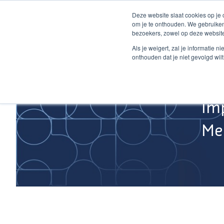
Ga
Deze website slaat cookies op je
naar
om je te onthouden. We gebruiken
de
bezoekers, zowel op deze website
inhoud
Home
Als je weigert, zal je informatie 
onthouden dat je niet gevolgd wil
Im
Med