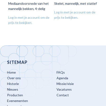
Mediaandoorsnede van het
Skelet, mannelijk, met statief
VOEG
VOEG
mannelijk bekken, 4-delig
TOE
TOE
Log in met je account om de
AAN
AAN
Log in met je account om de
prijs te bekijken.
VERLANGLIJST
VERLANGLIJST
prijs te bekijken.
SITEMAP
Home
FAQs
Over ons
Agenda
Historie
Missie/visie
Nieuws
Vacatures
Producten
Contact
Evenementen