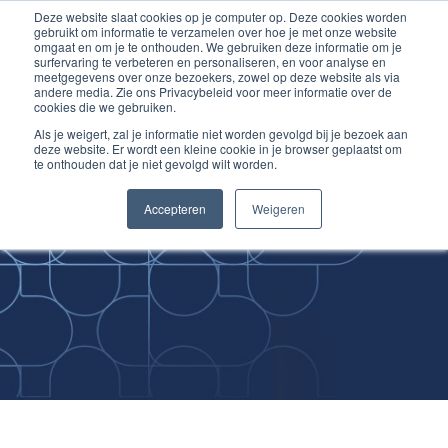
Deze website slaat cookies op je computer op. Deze cookies worden
Ga
Inloggen account
gebruikt om informatie te verzamelen over hoe je met onze website
naar
omgaat en om je te onthouden. We gebruiken deze informatie om je
surfervaring te verbeteren en personaliseren, en voor analyse en
de
meetgegevens over onze bezoekers, zowel op deze website als via
inhoud
andere media. Zie ons Privacybeleid voor meer informatie over de
cookies die we gebruiken.
Als je weigert, zal je informatie niet worden gevolgd bij je bezoek aan
deze website. Er wordt een kleine cookie in je browser geplaatst om
te onthouden dat je niet gevolgd wilt worden.
Improving
Accepteren
Weigeren
Medical Skills