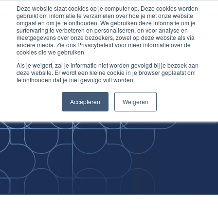
Deze website slaat cookies op je computer op. Deze cookies worden
Ga
Inloggen account
gebruikt om informatie te verzamelen over hoe je met onze website
naar
omgaat en om je te onthouden. We gebruiken deze informatie om je
surfervaring te verbeteren en personaliseren, en voor analyse en
de
meetgegevens over onze bezoekers, zowel op deze website als via
inhoud
andere media. Zie ons Privacybeleid voor meer informatie over de
cookies die we gebruiken.
Als je weigert, zal je informatie niet worden gevolgd bij je bezoek aan
deze website. Er wordt een kleine cookie in je browser geplaatst om
te onthouden dat je niet gevolgd wilt worden.
Improving
Accepteren
Weigeren
Medical Skills