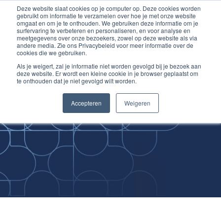
Deze website slaat cookies op je computer op. Deze cookies worden
Ga
Inloggen account
gebruikt om informatie te verzamelen over hoe je met onze website
naar
omgaat en om je te onthouden. We gebruiken deze informatie om je
surfervaring te verbeteren en personaliseren, en voor analyse en
de
meetgegevens over onze bezoekers, zowel op deze website als via
inhoud
andere media. Zie ons Privacybeleid voor meer informatie over de
cookies die we gebruiken.
Als je weigert, zal je informatie niet worden gevolgd bij je bezoek aan
deze website. Er wordt een kleine cookie in je browser geplaatst om
te onthouden dat je niet gevolgd wilt worden.
Improving
Accepteren
Weigeren
Medical Skills