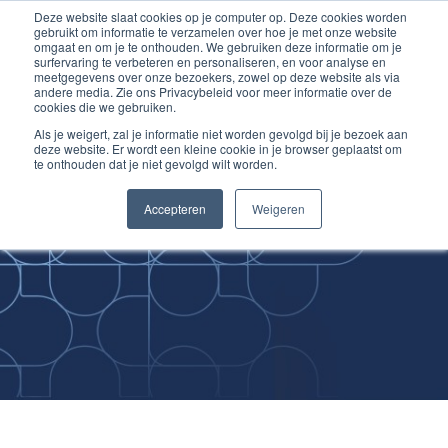
Deze website slaat cookies op je computer op. Deze cookies worden
Ga
Inloggen account
gebruikt om informatie te verzamelen over hoe je met onze website
naar
omgaat en om je te onthouden. We gebruiken deze informatie om je
surfervaring te verbeteren en personaliseren, en voor analyse en
de
meetgegevens over onze bezoekers, zowel op deze website als via
inhoud
andere media. Zie ons Privacybeleid voor meer informatie over de
cookies die we gebruiken.
Als je weigert, zal je informatie niet worden gevolgd bij je bezoek aan
deze website. Er wordt een kleine cookie in je browser geplaatst om
te onthouden dat je niet gevolgd wilt worden.
Improving
Accepteren
Weigeren
Medical Skills