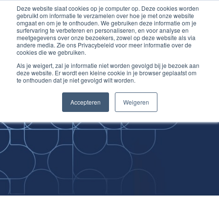
Deze website slaat cookies op je computer op. Deze cookies worden
Ga
Inloggen account
gebruikt om informatie te verzamelen over hoe je met onze website
naar
omgaat en om je te onthouden. We gebruiken deze informatie om je
surfervaring te verbeteren en personaliseren, en voor analyse en
de
meetgegevens over onze bezoekers, zowel op deze website als via
inhoud
andere media. Zie ons Privacybeleid voor meer informatie over de
cookies die we gebruiken.
Als je weigert, zal je informatie niet worden gevolgd bij je bezoek aan
deze website. Er wordt een kleine cookie in je browser geplaatst om
te onthouden dat je niet gevolgd wilt worden.
Improving
Accepteren
Weigeren
Medical Skills