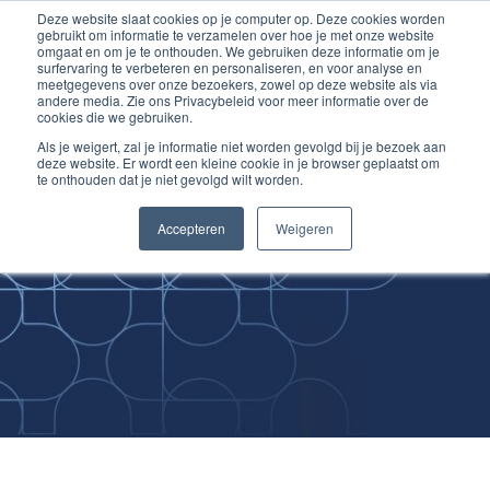
Deze website slaat cookies op je computer op. Deze cookies worden
Ga
Inloggen account
gebruikt om informatie te verzamelen over hoe je met onze website
naar
omgaat en om je te onthouden. We gebruiken deze informatie om je
surfervaring te verbeteren en personaliseren, en voor analyse en
de
meetgegevens over onze bezoekers, zowel op deze website als via
inhoud
andere media. Zie ons Privacybeleid voor meer informatie over de
cookies die we gebruiken.
Als je weigert, zal je informatie niet worden gevolgd bij je bezoek aan
deze website. Er wordt een kleine cookie in je browser geplaatst om
te onthouden dat je niet gevolgd wilt worden.
Improving
Accepteren
Weigeren
Medical Skills