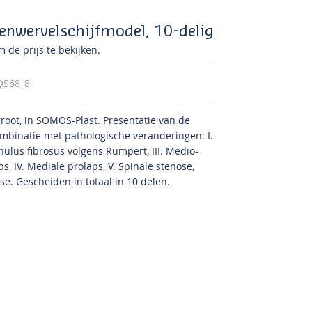
enwervelschijfmodel, 10-delig
 de prijs te bekijken.
QS68_8
root, in SOMOS-Plast.
Presentatie van de
mbinatie met pathologische veranderingen: I.
nulus fibrosus volgens Rumpert, III.
Medio-
ps, IV.
Mediale prolaps, V. Spinale stenose,
yse.
Gescheiden in totaal in 10 delen.