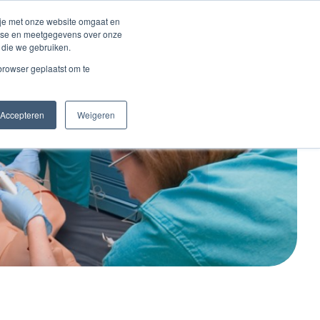
Inloggen account
 je met onze website omgaat en
alyse en meetgegevens over onze
 die we gebruiken.
Contact
 browser geplaatst om te
Accepteren
Weigeren