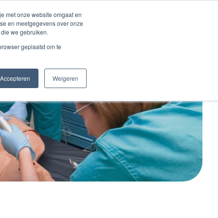
Inloggen account
 je met onze website omgaat en
alyse en meetgegevens over onze
 die we gebruiken.
Contact
 browser geplaatst om te
Accepteren
Weigeren