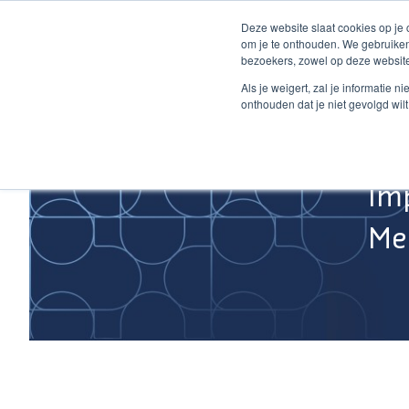
Ga
Deze website slaat cookies op je
naar
om je te onthouden. We gebruiken
de
bezoekers, zowel op deze website
inhoud
Home
Als je weigert, zal je informatie 
onthouden dat je niet gevolgd wil
Im
Med