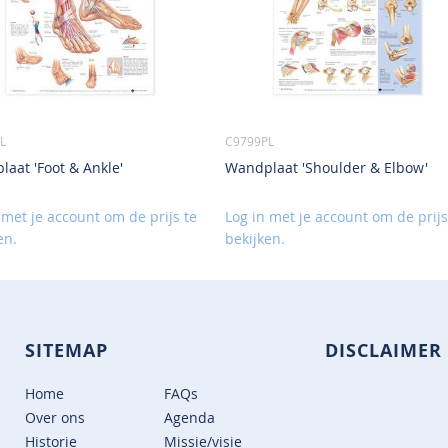
L
C9799PL
aat 'Foot & Ankle'
Wandplaat 'Shoulder & Elbow'
 met je account om de prijs te
Log in met je account om de prijs
en.
bekijken.
SITEMAP
DISCLAIMER
Home
FAQs
Over ons
Agenda
Historie
Missie/visie