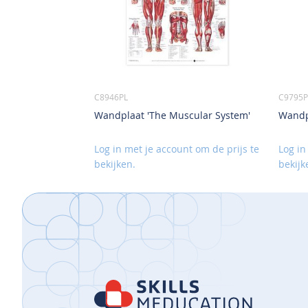
C8946PL
C9795P
Wandplaat 'The Muscular System'
Wandpl
Log in met je account om de prijs te
Log in
bekijken.
bekijk