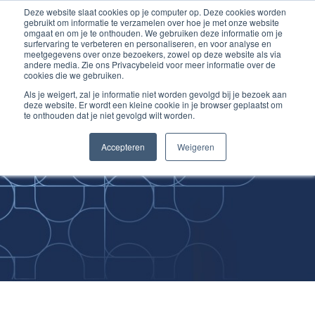
Deze website slaat cookies op je computer op. Deze cookies worden
Ga
Inloggen account
gebruikt om informatie te verzamelen over hoe je met onze website
naar
omgaat en om je te onthouden. We gebruiken deze informatie om je
surfervaring te verbeteren en personaliseren, en voor analyse en
de
meetgegevens over onze bezoekers, zowel op deze website als via
inhoud
andere media. Zie ons Privacybeleid voor meer informatie over de
cookies die we gebruiken.
Als je weigert, zal je informatie niet worden gevolgd bij je bezoek aan
deze website. Er wordt een kleine cookie in je browser geplaatst om
te onthouden dat je niet gevolgd wilt worden.
Improving
Accepteren
Weigeren
Medical Skills