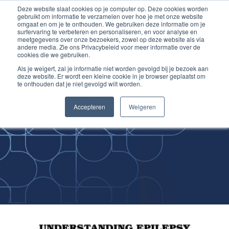
Deze website slaat cookies op je computer op. Deze cookies worden
Ga
Inloggen account
gebruikt om informatie te verzamelen over hoe je met onze website
naar
omgaat en om je te onthouden. We gebruiken deze informatie om je
surfervaring te verbeteren en personaliseren, en voor analyse en
de
meetgegevens over onze bezoekers, zowel op deze website als via
inhoud
andere media. Zie ons Privacybeleid voor meer informatie over de
cookies die we gebruiken.
Als je weigert, zal je informatie niet worden gevolgd bij je bezoek aan
deze website. Er wordt een kleine cookie in je browser geplaatst om
te onthouden dat je niet gevolgd wilt worden.
Improving
Accepteren
Weigeren
Medical Skills