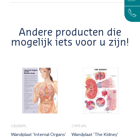
Andere producten die
mogelijk iets voor u zijn!
C828XPL
C9951PL
C99
Wandplaat 'Internal Organs'
Wandplaat 'The Kidney'
Wan