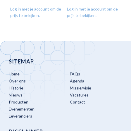
Log in met je account om de
Log in met je account om de
Log
prijs te bekijken.
prijs te bekijken.
prij
SITEMAP
Home
FAQs
Over ons
Agenda
Historie
Missie/visie
Nieuws
Vacatures
Producten
Contact
Evenementen
Leveranciers