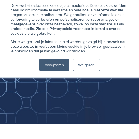
Deze website slaat cookies op je computer op. Deze cookies worden
Ga
Inloggen account
gebruikt om informatie te verzamelen over hoe je met onze website
naar
omgaat en om je te onthouden. We gebruiken deze informatie om je
surfervaring te verbeteren en personaliseren, en voor analyse en
de
meetgegevens over onze bezoekers, zowel op deze website als via
inhoud
andere media. Zie ons Privacybeleid voor meer informatie over de
cookies die we gebruiken.
Als je weigert, zal je informatie niet worden gevolgd bij je bezoek aan
deze website. Er wordt een kleine cookie in je browser geplaatst om
te onthouden dat je niet gevolgd wilt worden.
Improving
Accepteren
Weigeren
Medical Skills