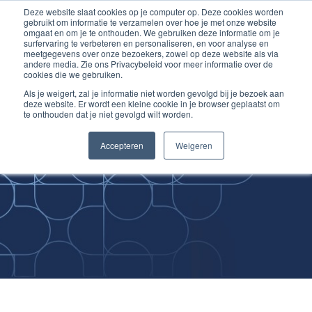
Deze website slaat cookies op je computer op. Deze cookies worden
Ga
Inloggen account
gebruikt om informatie te verzamelen over hoe je met onze website
naar
omgaat en om je te onthouden. We gebruiken deze informatie om je
surfervaring te verbeteren en personaliseren, en voor analyse en
de
meetgegevens over onze bezoekers, zowel op deze website als via
inhoud
andere media. Zie ons Privacybeleid voor meer informatie over de
cookies die we gebruiken.
Als je weigert, zal je informatie niet worden gevolgd bij je bezoek aan
deze website. Er wordt een kleine cookie in je browser geplaatst om
te onthouden dat je niet gevolgd wilt worden.
Improving
Accepteren
Weigeren
Medical Skills