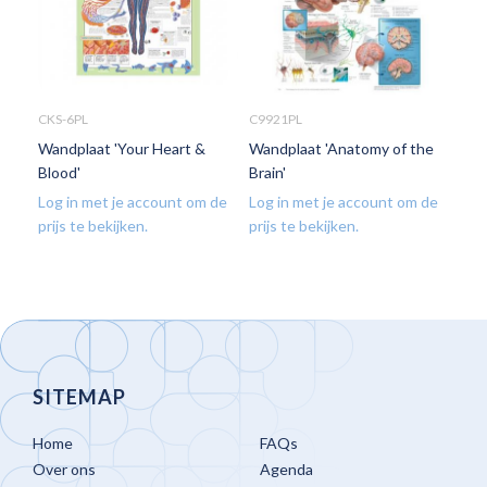
CKS-6PL
C9921PL
C98
Wandplaat 'Your Heart &
Wandplaat 'Anatomy of the
Wan
Blood'
Brain'
Hea
Log in met je account om de
Log in met je account om de
Log
prijs te bekijken.
prijs te bekijken.
prij
SITEMAP
Home
FAQs
Over ons
Agenda