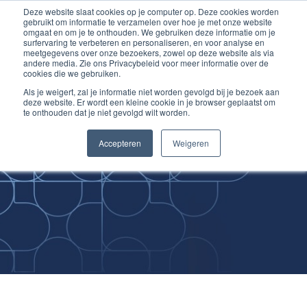
Deze website slaat cookies op je computer op. Deze cookies worden
Ga
Inloggen account
gebruikt om informatie te verzamelen over hoe je met onze website
naar
omgaat en om je te onthouden. We gebruiken deze informatie om je
surfervaring te verbeteren en personaliseren, en voor analyse en
de
meetgegevens over onze bezoekers, zowel op deze website als via
inhoud
andere media. Zie ons Privacybeleid voor meer informatie over de
cookies die we gebruiken.
Als je weigert, zal je informatie niet worden gevolgd bij je bezoek aan
deze website. Er wordt een kleine cookie in je browser geplaatst om
te onthouden dat je niet gevolgd wilt worden.
Improving
Accepteren
Weigeren
Medical Skills