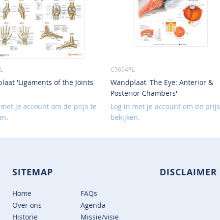
L
C9694PL
aat 'Ligaments of the Joints'
Wandplaat 'The Eye: Anterior &
Posterior Chambers'
 met je account om de prijs te
Log in met je account om de prijs
en.
bekijken.
SITEMAP
DISCLAIMER
Home
FAQs
Over ons
Agenda
Historie
Missie/visie