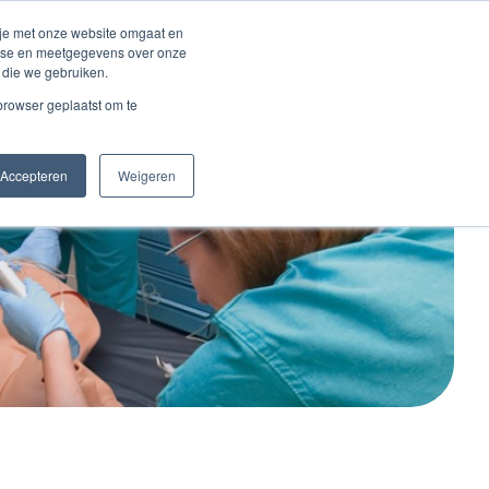
Inloggen account
 je met onze website omgaat en
alyse en meetgegevens over onze
 die we gebruiken.
Contact
 browser geplaatst om te
Accepteren
Weigeren