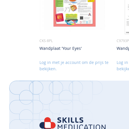
CKS-8PL
C9793P
Wandplaat 'Your Eyes'
Wandpl
Log in met je account om de prijs te
Log in
bekijken.
bekijk