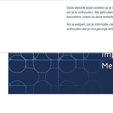
Ga
Deze website slaat cookies op je
naar
om je te onthouden. We gebruiken
de
bezoekers, zowel op deze website
inhoud
Home
Als je weigert, zal je informatie 
onthouden dat je niet gevolgd wil
Im
Med