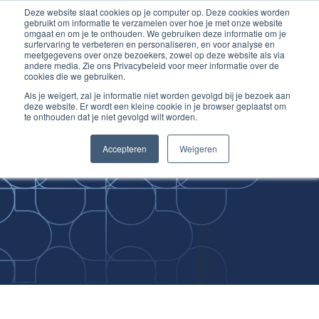
Deze website slaat cookies op je computer op. Deze cookies worden
Ga
Inloggen account
gebruikt om informatie te verzamelen over hoe je met onze website
naar
omgaat en om je te onthouden. We gebruiken deze informatie om je
surfervaring te verbeteren en personaliseren, en voor analyse en
de
meetgegevens over onze bezoekers, zowel op deze website als via
inhoud
andere media. Zie ons Privacybeleid voor meer informatie over de
cookies die we gebruiken.
Als je weigert, zal je informatie niet worden gevolgd bij je bezoek aan
deze website. Er wordt een kleine cookie in je browser geplaatst om
te onthouden dat je niet gevolgd wilt worden.
Improving
Accepteren
Weigeren
Medical Skills