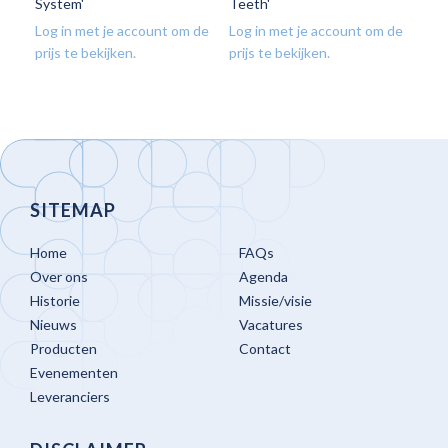
System'
Teeth'
Log in met je account om de
Log in met je account om de
Log
prijs te bekijken.
prijs te bekijken.
prij
SITEMAP
Home
FAQs
Over ons
Agenda
Historie
Missie/visie
Nieuws
Vacatures
Producten
Contact
Evenementen
Leveranciers