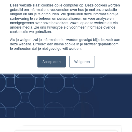
Deze website slaat cookies op je computer op. Deze cookies worden
Ga
Inloggen account
gebruikt om informatie te verzamelen over hoe je met onze website
naar
omgaat en om je te onthouden. We gebruiken deze informatie om je
surfervaring te verbeteren en personaliseren, en voor analyse en
de
meetgegevens over onze bezoekers, zowel op deze website als via
inhoud
andere media. Zie ons Privacybeleid voor meer informatie over de
cookies die we gebruiken.
Als je weigert, zal je informatie niet worden gevolgd bij je bezoek aan
deze website. Er wordt een kleine cookie in je browser geplaatst om
te onthouden dat je niet gevolgd wilt worden.
Improving
Accepteren
Weigeren
Medical Skills