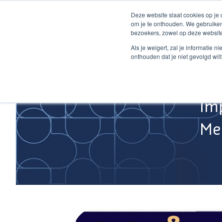
Ga
Deze website slaat cookies op je
naar
om je te onthouden. We gebruiken
de
bezoekers, zowel op deze website
inhoud
Home
Als je weigert, zal je informatie 
onthouden dat je niet gevolgd wil
Im
Med