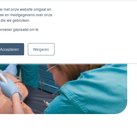
Inloggen account
 je met onze website omgaat en
alyse en meetgegevens over onze
 die we gebruiken.
Contact
 browser geplaatst om te
Accepteren
Weigeren