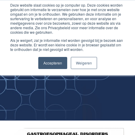
Deze website slaat cookies op je computer op. Deze cookies worden
Ga
Inloggen account
gebruikt om informatie te verzamelen over hoe je met onze website
naar
omgaat en om je te onthouden. We gebruiken deze informatie om je
surfervaring te verbeteren en personaliseren, en voor analyse en
de
meetgegevens over onze bezoekers, zowel op deze website als via
inhoud
andere media. Zie ons Privacybeleid voor meer informatie over de
cookies die we gebruiken.
Als je weigert, zal je informatie niet worden gevolgd bij je bezoek aan
deze website. Er wordt een kleine cookie in je browser geplaatst om
te onthouden dat je niet gevolgd wilt worden.
Improving
Accepteren
Weigeren
Medical Skills